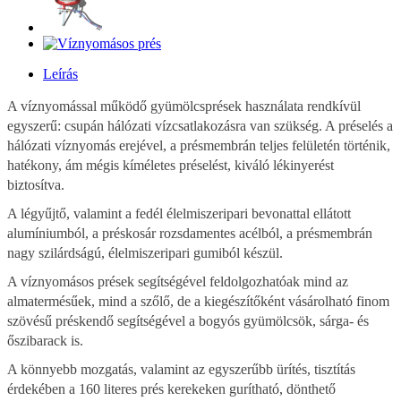
Leírás
A víznyomással működő gyümölcsprések használata rendkívül
egyszerű: csupán hálózati vízcsatlakozásra van szükség. A préselés a
hálózati víznyomás erejével, a présmembrán teljes felületén történik,
hatékony, ám mégis kíméletes préselést, kiváló lékinyerést
biztosítva.
A légyűjtő, valamint a fedél élelmiszeripari bevonattal ellátott
alumíniumból, a préskosár rozsdamentes acélból, a présmembrán
nagy szilárdságú, élelmiszeripari gumiból készül.
A víznyomásos prések segítségével feldolgozhatóak mind az
almatermésűek, mind a szőlő, de a kiegészítőként vásárolható finom
szövésű préskendő segítségével a bogyós gyümölcsök, sárga- és
őszibarack is.
A könnyebb mozgatás, valamint az egyszerűbb ürítés, tisztítás
érdekében a 160 literes prés kerekeken gurítható, dönthető