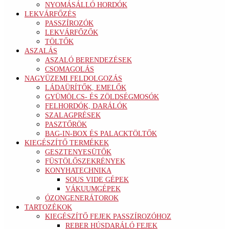
NYOMÁSÁLLÓ HORDÓK
LEKVÁRFŐZÉS
PASSZÍROZÓK
LEKVÁRFŐZŐK
TÖLTŐK
ASZALÁS
ASZALÓ BERENDEZÉSEK
CSOMAGOLÁS
NAGYÜZEMI FELDOLGOZÁS
LÁDAÜRÍTŐK, EMELŐK
GYÜMÖLCS- ÉS ZÖLDSÉGMOSÓK
FELHORDÓK, DARÁLÓK
SZALAGPRÉSEK
PASZTŐRÖK
BAG-IN-BOX ÉS PALACKTÖLTŐK
KIEGÉSZÍTŐ TERMÉKEK
GESZTENYESÜTŐK
FÜSTÖLŐSZEKRÉNYEK
KONYHATECHNIKA
SOUS VIDE GÉPEK
VÁKUUMGÉPEK
ÓZONGENERÁTOROK
TARTOZÉKOK
KIEGÉSZÍTŐ FEJEK PASSZÍROZÓHOZ
REBER HÚSDARÁLÓ FEJEK