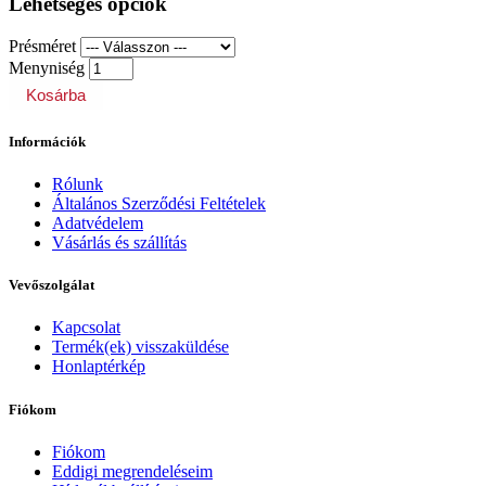
Lehetséges opciók
Présméret
Menyniség
Kosárba
Információk
Rólunk
Általános Szerződési Feltételek
Adatvédelem
Vásárlás és szállítás
Vevőszolgálat
Kapcsolat
Termék(ek) visszaküldése
Honlaptérkép
Fiókom
Fiókom
Eddigi megrendeléseim