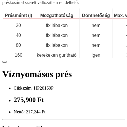
préskosárral szerelt változatban rendelhető.
Présméret (l)
Mozgathatóság
Dönthetőség
Max. 
20
fix lábakon
nem
40
fix lábakon
nem
80
fix lábakon
nem
160
kerekeken gurítható
igen
Víznyomásos prés
Cikkszám: HP20160P
275,900 Ft
Nettó: 217,244 Ft