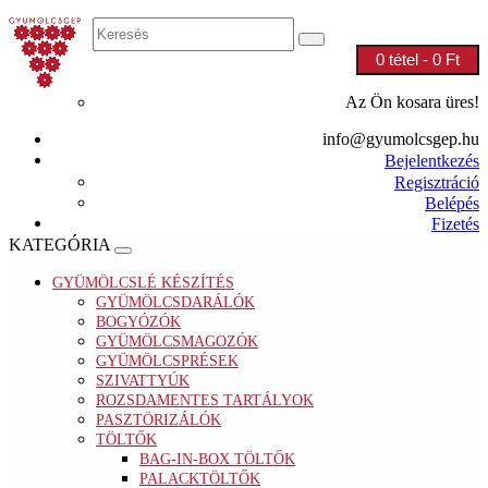
0 tétel - 0 Ft
Az Ön kosara üres!
info@gyumolcsgep.hu
Bejelentkezés
Regisztráció
Belépés
Fizetés
KATEGÓRIA
GYÜMÖLCSLÉ KÉSZÍTÉS
GYÜMÖLCSDARÁLÓK
BOGYÓZÓK
GYÜMÖLCSMAGOZÓK
GYÜMÖLCSPRÉSEK
SZIVATTYÚK
ROZSDAMENTES TARTÁLYOK
PASZTÖRIZÁLÓK
TÖLTŐK
BAG-IN-BOX TÖLTŐK
PALACKTÖLTŐK