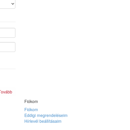
Fiókom
Fiókom
Eddigi megrendeléseim
Hírlevél beállításaim