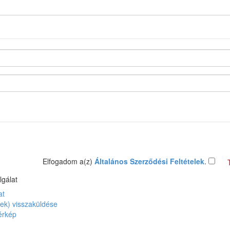
Elfogadom a(z)
Általános Szerződési Feltételek
.
lgálat
at
ek) visszaküldése
érkép