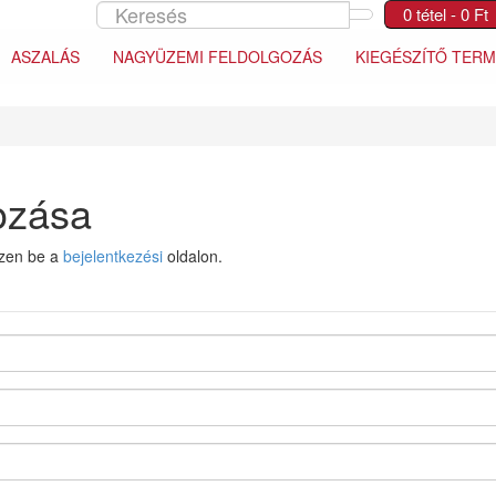
0 tétel - 0 Ft
ASZALÁS
NAGYÜZEMI FELDOLGOZÁS
KIEGÉSZÍTŐ TER
hozása
zzen be a
bejelentkezési
oldalon.