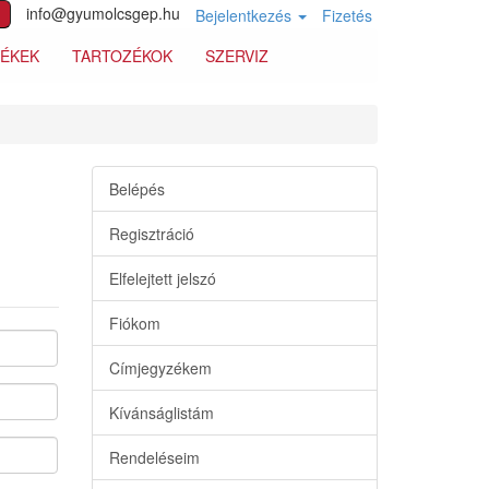
info@gyumolcsgep.hu
Bejelentkezés
Fizetés
MÉKEK
TARTOZÉKOK
SZERVIZ
Belépés
Regisztráció
Elfelejtett jelszó
Fiókom
Címjegyzékem
Kívánságlistám
Rendeléseim