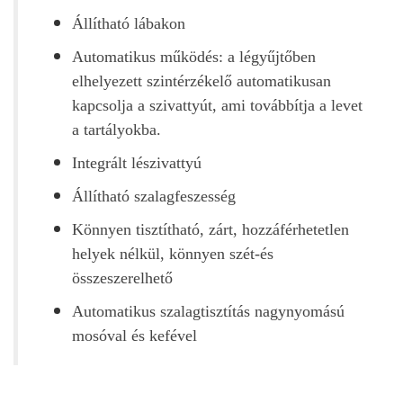
Állítható lábakon
Automatikus működés: a légyűjtőben
elhelyezett szintérzékelő automatikusan
kapcsolja a szivattyút, ami továbbítja a levet
a tartályokba.
Integrált lészivattyú
Állítható szalagfeszesség
Könnyen tisztítható, zárt, hozzáférhetetlen
helyek nélkül, könnyen szét-és
összeszerelhető
Automatikus szalagtisztítás nagynyomású
mosóval és kefével