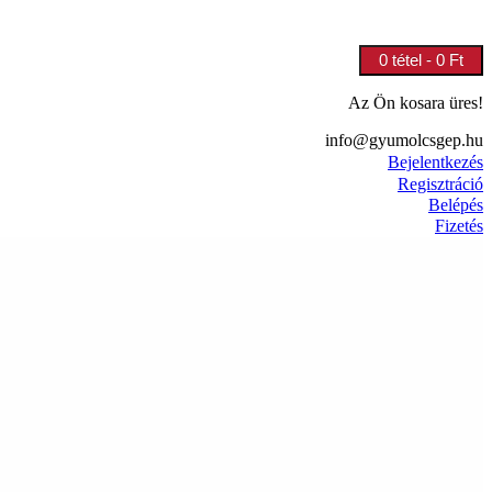
0 tétel - 0 Ft
Az Ön kosara üres!
info@gyumolcsgep.hu
Bejelentkezés
Regisztráció
Belépés
Fizetés