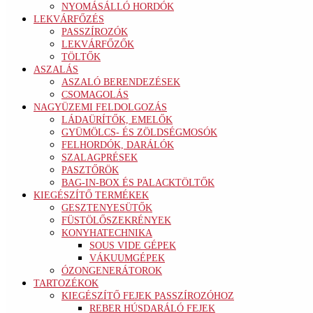
NYOMÁSÁLLÓ HORDÓK
LEKVÁRFŐZÉS
PASSZÍROZÓK
LEKVÁRFŐZŐK
TÖLTŐK
ASZALÁS
ASZALÓ BERENDEZÉSEK
CSOMAGOLÁS
NAGYÜZEMI FELDOLGOZÁS
LÁDAÜRÍTŐK, EMELŐK
GYÜMÖLCS- ÉS ZÖLDSÉGMOSÓK
FELHORDÓK, DARÁLÓK
SZALAGPRÉSEK
PASZTŐRÖK
BAG-IN-BOX ÉS PALACKTÖLTŐK
KIEGÉSZÍTŐ TERMÉKEK
GESZTENYESÜTŐK
FÜSTÖLŐSZEKRÉNYEK
KONYHATECHNIKA
SOUS VIDE GÉPEK
VÁKUUMGÉPEK
ÓZONGENERÁTOROK
TARTOZÉKOK
KIEGÉSZÍTŐ FEJEK PASSZÍROZÓHOZ
REBER HÚSDARÁLÓ FEJEK