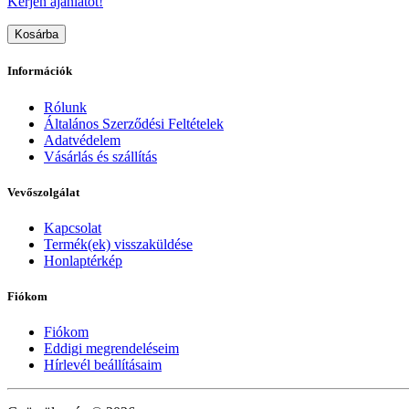
Kérjen ajánlatot!
Kosárba
Információk
Rólunk
Általános Szerződési Feltételek
Adatvédelem
Vásárlás és szállítás
Vevőszolgálat
Kapcsolat
Termék(ek) visszaküldése
Honlaptérkép
Fiókom
Fiókom
Eddigi megrendeléseim
Hírlevél beállításaim