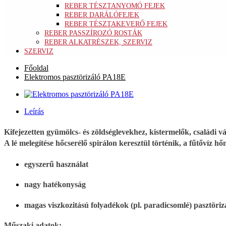
REBER TÉSZTANYOMÓ FEJEK
REBER DARÁLÓFEJEK
REBER TÉSZTAKEVERŐ FEJEK
REBER PASSZÍROZÓ ROSTÁK
REBER ALKATRÉSZEK, SZERVIZ
SZERVIZ
Főoldal
Elektromos pasztörizáló PA18E
Leírás
Kifejezetten gyümölcs- és zöldséglevekhez, kistermelők, családi vá
A lé melegítése hőcserélő spirálon keresztül történik, a fűtővíz h
egyszerű használat
nagy hatékonyság
magas viszkozitású folyadékok (pl. paradicsomlé) pasztöriz
Műszaki adatok: