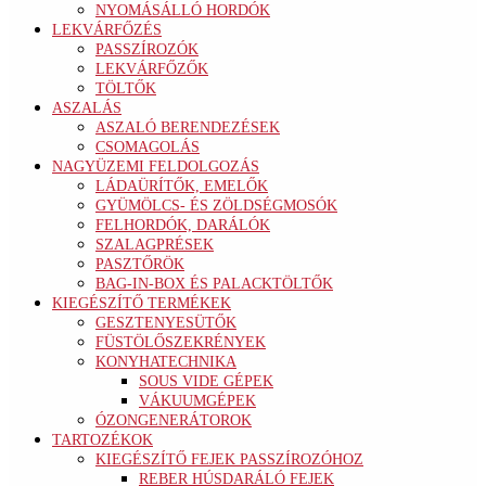
NYOMÁSÁLLÓ HORDÓK
LEKVÁRFŐZÉS
PASSZÍROZÓK
LEKVÁRFŐZŐK
TÖLTŐK
ASZALÁS
ASZALÓ BERENDEZÉSEK
CSOMAGOLÁS
NAGYÜZEMI FELDOLGOZÁS
LÁDAÜRÍTŐK, EMELŐK
GYÜMÖLCS- ÉS ZÖLDSÉGMOSÓK
FELHORDÓK, DARÁLÓK
SZALAGPRÉSEK
PASZTŐRÖK
BAG-IN-BOX ÉS PALACKTÖLTŐK
KIEGÉSZÍTŐ TERMÉKEK
GESZTENYESÜTŐK
FÜSTÖLŐSZEKRÉNYEK
KONYHATECHNIKA
SOUS VIDE GÉPEK
VÁKUUMGÉPEK
ÓZONGENERÁTOROK
TARTOZÉKOK
KIEGÉSZÍTŐ FEJEK PASSZÍROZÓHOZ
REBER HÚSDARÁLÓ FEJEK