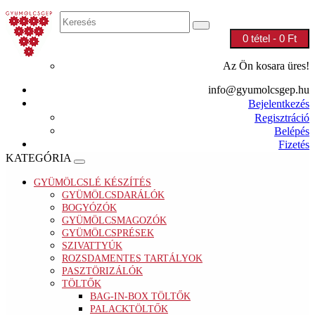
0 tétel - 0 Ft
Az Ön kosara üres!
info@gyumolcsgep.hu
Bejelentkezés
Regisztráció
Belépés
Fizetés
KATEGÓRIA
GYÜMÖLCSLÉ KÉSZÍTÉS
GYÜMÖLCSDARÁLÓK
BOGYÓZÓK
GYÜMÖLCSMAGOZÓK
GYÜMÖLCSPRÉSEK
SZIVATTYÚK
ROZSDAMENTES TARTÁLYOK
PASZTÖRIZÁLÓK
TÖLTŐK
BAG-IN-BOX TÖLTŐK
PALACKTÖLTŐK